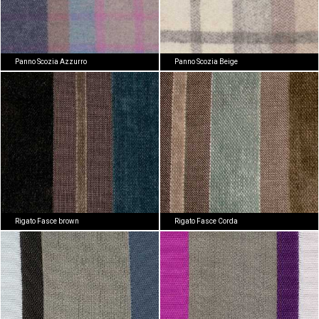
Panno Scozia Azzurro
Panno Scozia Beige
Rigato Fasce brown
Rigato Fasce Corda