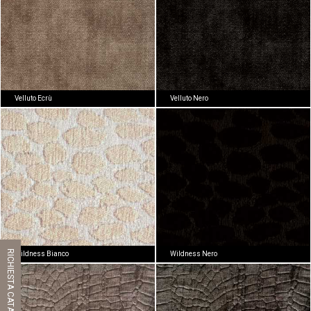
Velluto Ecrù
Velluto Nero
RICHIESTA CATALOGO
Wildness Bianco
Wildness Nero