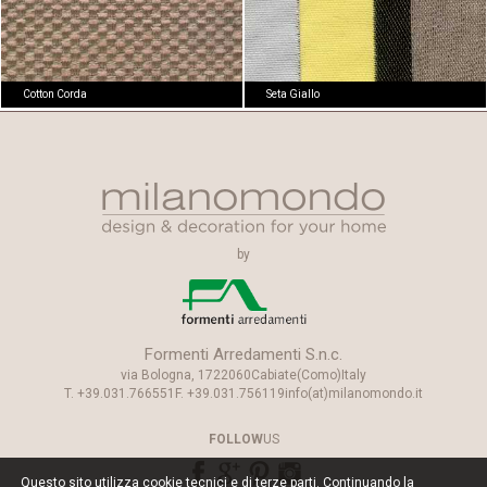
Cotton Corda
Seta Giallo
by
Formenti Arredamenti S.n.c.
via Bologna, 17
22060
Cabiate
(Como)
Italy
T.
+39.031.766551
F.
+39.031.756119
info(at)milanomondo.it
FOLLOW
US
Questo sito utilizza cookie tecnici e di terze parti. Continuando la