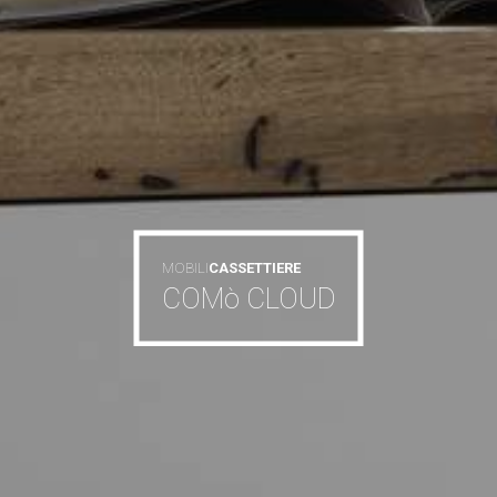
MOBILI
CASSETTIERE
COMò CLOUD