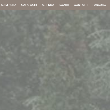
I SU MISURA
CATALOGHI
AZIENDA
BOARD
CONTATTI
LANGUAGE