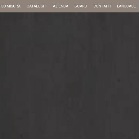
I SU MISURA
CATALOGHI
AZIENDA
BOARD
CONTATTI
LANGUAGE